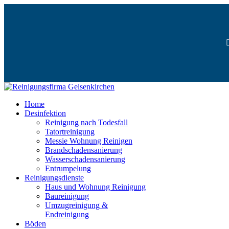
Home
Desinfektion
Reinigung nach Todesfall
Tatortreinigung
Messie Wohnung Reinigen
Brandschadensanierung
Wasserschadensanierung
Entrumpelung
Reinigungsdienste
Haus und Wohnung Reinigung
Baureinigung
Umzugreinigung &
Endreinigung
Böden