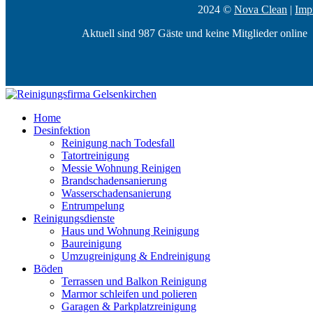
2024 ©
Nova Clean
|
Imp
Aktuell sind 987 Gäste und keine Mitglieder online
Home
Desinfektion
Reinigung nach Todesfall
Tatortreinigung
Messie Wohnung Reinigen
Brandschadensanierung
Wasserschadensanierung
Entrumpelung
Reinigungsdienste
Haus und Wohnung Reinigung
Baureinigung
Umzugreinigung & Endreinigung
Böden
Terrassen und Balkon Reinigung
Marmor schleifen und polieren
Garagen & Parkplatzreinigung