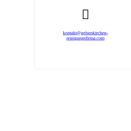
far
fa-
envelope
kontakt@gelsenkirchen-
reinigungsfirma.com